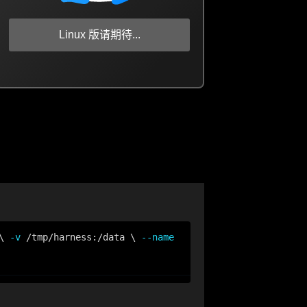
Linux 版请期待...
\ 
-v
 /tmp/harness:/data \ 
--name