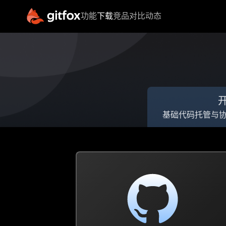
功能
下载
竞品对比
动态
核心功能
特
源代码管理
流水线管理
王昭宁/
高级客户经
制品库管理
理
代码扫描
高级客户经理
基础代码托管与
进入功能
电话(微信)
17669512663
QQ 号码
3684528290
联系邮箱
wangzhaoning@chandao.com