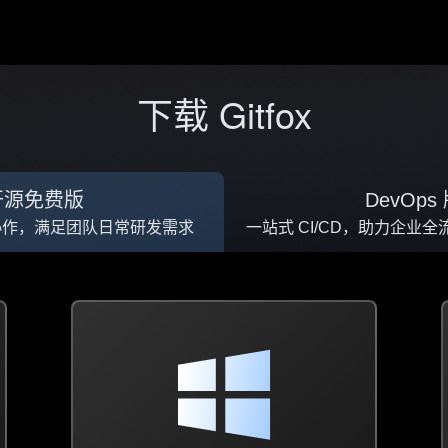
色功能
下载 Gitfox
代码评审
代码回溯
质量门禁
增强 Git 命令
效能度量
开源免费版
DevOps
协作，满足团队日常研发需求
一站式 CI/CD，助力企业