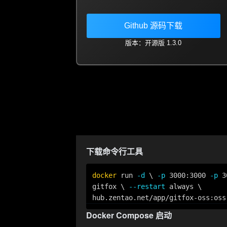
Github 源码下载
版本：开源版 1.3.0
下载命令行工具
docker
 run 
-d
 \ 
-p
 3000:3000 
-p
 3
gitfox \ 
--restart
 always \

hub.zentao.net/app/gitfox-oss:oss
Docker Compose 启动