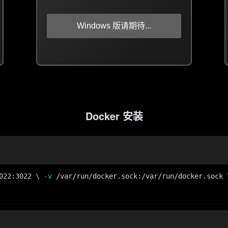
Windows 版请期待...
Docker 安装
022:3022 \ 
-v
 /var/run/docker.sock:/var/run/docker.sock 