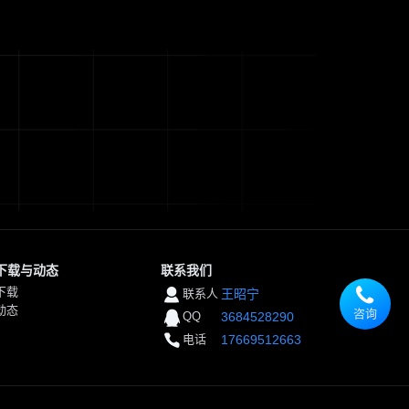
下载与动态
联系我们
下载
联系人
王昭宁
动态
咨询
QQ
3684528290
电话
17669512663
王
昭
宁