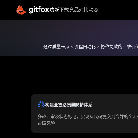
功能
下载
竞品对比
动态
核心功能
特
源代码管理
流水线管理
王昭宁/
高级客户经
通过质量卡点 × 流程自动化 × 协作提效的三维
制品库管理
理
代码扫描
高级客户经理
进入功能
电话(微信)
17669512663
QQ 号码
3684528290
构建全链路质量防护体系
联系邮箱
wangzhaoning@chandao.com
多轮评审及状态标记，实现从代码提交到合并的全流
故障⻛险。