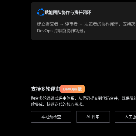
赋能团队协作与责任闭环
建⽴提交者 → 评审者 → 决策者的协作闭环，⽀持
DevOps 跨职能协作场景。
⽀持多轮评审
DevOps 版
融合多轮递进式评审体系，从代码提交到代码合并，既保障效率
续集成、快速迭代的核心需求。
本地预检查
AI 评审
人工