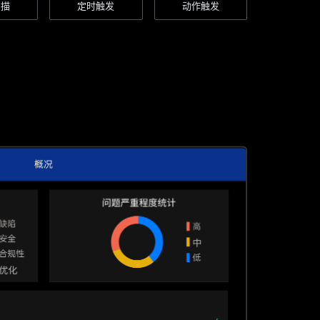
扫描
定时触发
动作触发