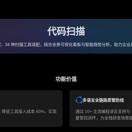
色功能
代码扫描
代码评审
代码回溯
质量门禁
增强 Git 命令
言集成、34 种扫描工具适配，结合全景可视化看板与智能趋势分析，助力企
效能度量
功能价值
多语⾔全链路质管防线
，降低工具接入成本 60%，实现
通过 10+ 主流编程语⾔⽀持
量管控闭环，为全栈研发场景