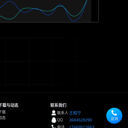
下载与动态
联系我们
下载
联系人
王昭宁
动态
咨询
QQ
3684528290
电话
17669512663