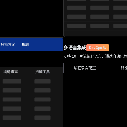
多语⾔集成
DevOps 版
⽀持 10+ 主流编程语⾔，通过自动
编程语⾔配置
智