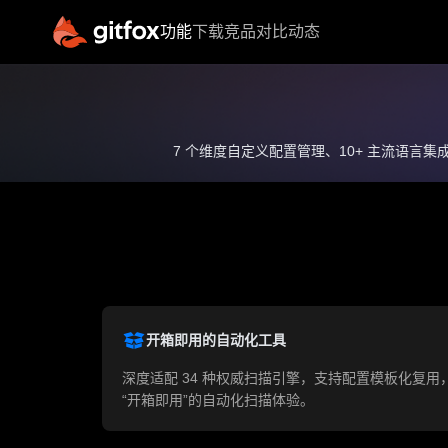
功能
下载
竞品对比
动态
核心功能
特
源代码管理
流水线管理
王昭宁/
高级客户经
7 个维度自定义配置管理、10+ 主流语
制品库管理
理
代码扫描
高级客户经理
进入功能
电话(微信)
17669512663
QQ 号码
3684528290
开箱即⽤的自动化工具
联系邮箱
wangzhaoning@chandao.com
深度适配 34 种权威扫描引擎，支持配置模板化复用
“开箱即用”的自动化扫描体验。