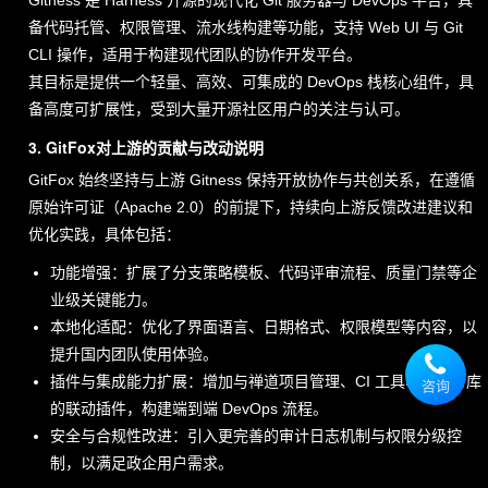
Gitness 是 Harness 开源的现代化 Git 服务器与 DevOps 平台，具
级
备代码托管、权限管理、流水线构建等功能，支持 Web UI 与 Git
客
CLI 操作，适用于构建现代团队的协作开发平台。
户
经
其目标是提供一个轻量、高效、可集成的 DevOps 栈核心组件，具
理
备高度可扩展性，受到大量开源社区用户的关注与认可。
电话(微信)
3. GitFox对上游的贡献与改动说明
17669512663
GitFox 始终坚持与上游 Gitness 保持开放协作与共创关系，在遵循
QQ 号码
原始许可证（Apache 2.0）的前提下，持续向上游反馈改进建议和
3684528290
优化实践，具体包括：
联系邮箱
wangzhaoning@chandao.com
功能增强：扩展了分支策略模板、代码评审流程、质量门禁等企
业级关键能力。
本地化适配：
优化了界面语言、日期格式、权限模型等内容，以
提升国内团队使用体验。
王
插件与集成能力扩展：
增加与禅道项目管理、CI 工具、制品仓库
昭
咨询
的联动插件，构建端到端 DevOps 流程。
宁
安全与合规性改进：
引入更完善的审计日志机制与权限分级控
高
级
制，以满足政企用户需求
。
客