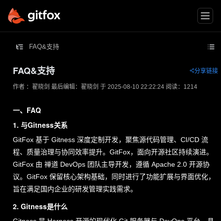
FAQ&支持
FAQ&支持
分享链接
王
作者 ：翟晓剑
最后编辑：翟晓剑 于 2025-08-10 22:22:24
阅读：1214
昭
一、FAQ
宁/
1. 与Gitness关系
高
GitFox 基于 Gitness 深度定制开发，聚焦源代码管理、CI/CD 流
级
程、质量治理与协同效率提升。GitFox，面向开源社区持续演进。
客
GitFox 由 禅道 DevOps 团队主导开发，遵循 Apache 2.0 开源协
户
议。GitFox 保留核心架构基础，同时进行了功能扩展与界面优化，
旨在满足国内企业的研发管理实践需求。
经
理
2. Gitness是什么
高