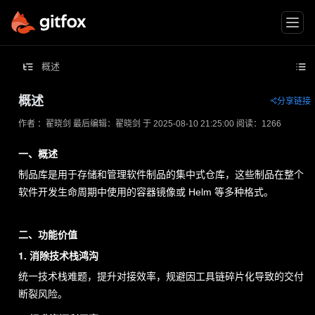
概述
概述
分享链接
王
作者 ：翟晓剑
最后编辑：翟晓剑 于 2025-08-10 21:25:00
阅读：1266
昭
一、概述
宁/
制品库是用于存储和管理软件制品的集中式仓库，这些制品在整个
高
软件开发生命周期中使用的容器镜像或 Helm 等多种格式。
级
客
二、功能价值
户
1. 消除技术栈鸿沟
经
统一技术栈难题，提升对接效率，规避因工具链碎片化导致的交付
理
断裂风险。
高