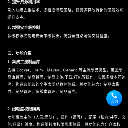
2. 提升资源利⽤率
级
客
引入块级去重技术、多维度清理策略，将资源释放转化为研发效能
户
提升支点。
经
理
3. 增强安全级控制
电话(微信)
多级权限控制与安全审级多重，铸就全链路可信交付基座。
17669512663
QQ 号码
三、功能介绍
3684528290
1. 集成主流制品库
联系邮箱
⽀持 Docker、Helm、Maven、Generic 等主流制品类型，覆盖制
wangzhaoning@chandao.com
品库管理、制品管理、制品上传/下载/打包等操作，实现多版本可追
溯，构建端到端的全生命周期管控体系。其功能包含：制品库集
成、制品管理、多版本管理、制品追溯。
王
昭
咨询
2. 细粒度权限隔离
宁
高
功能覆盖主体（人员/团队）、操作（读写）、范围（私有/共享、文
级
客
件/目录）维度，构建细粒度权限隔离体系。其功能包含：仓库权